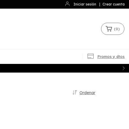
Iniciar sesión
|
Crear cuenta
(
0
)
Promos y dtos
S
Ordenar