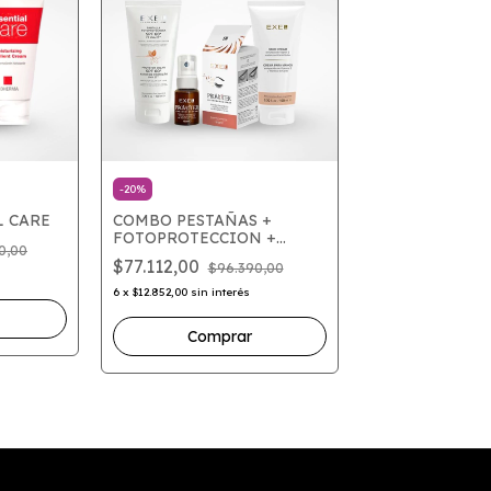
-
20
%
L CARE
COMBO PESTAÑAS +
FOTOPROTECCION +
0,00
MANOS
$77.112,00
$96.390,00
6
x
$12.852,00
sin interés
Comprar