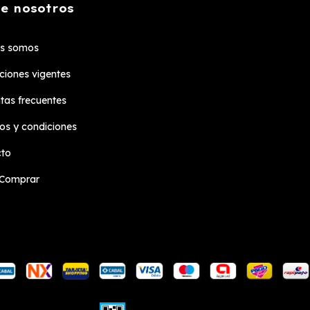
e nosotros
es somos
iones vigentes
tas frecuentes
os y condiciones
cto
Comprar