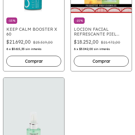
-
15
%
-
15
%
KEEP CALM BOOSTER X
LOCION FACIAL
60
REFRESCANTE PIEL
SENSIBLE AMBAR
$21.692,00
$18.252,00
$25.519,00
$21.472,00
6
x
$3.615,33
sin interés
6
x
$3.042,00
sin interés