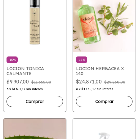
-
15
%
-
15
%
LOCION TONICA
LOCION HERBACEA X
CALMANTE
140
$9.907,00
$24.871,00
$11.655,00
$29.260,00
6
x
$1.651,17
sin interés
6
x
$4.145,17
sin interés
Comprar