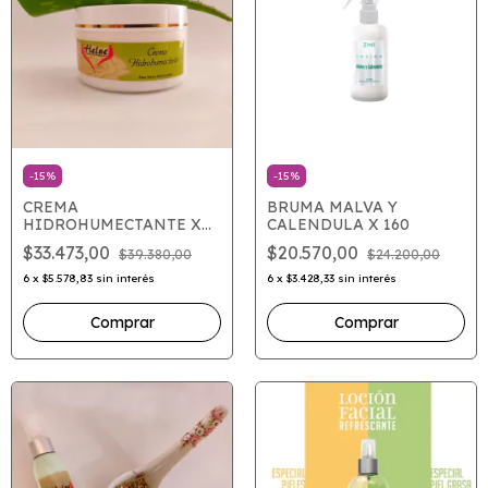
-
15
%
-
15
%
CREMA
BRUMA MALVA Y
HIDROHUMECTANTE X
CALENDULA X 160
100
$33.473,00
$20.570,00
$39.380,00
$24.200,00
6
x
$5.578,83
sin interés
6
x
$3.428,33
sin interés