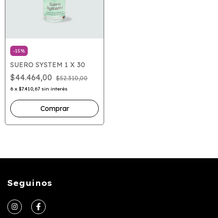
-
15
%
SUERO SYSTEM 1 X 30
$44.464,00
$52.310,00
6
x
$7.410,67
sin interés
Seguinos