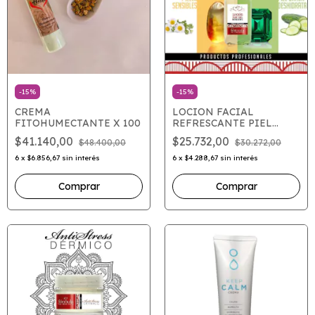
-
15
%
-
15
%
CREMA
LOCION FACIAL
FITOHUMECTANTE X 100
REFRESCANTE PIEL
SENSIBLE AMBAR X 250
$41.140,00
$25.732,00
$48.400,00
$30.272,00
6
x
$6.856,67
sin interés
6
x
$4.288,67
sin interés