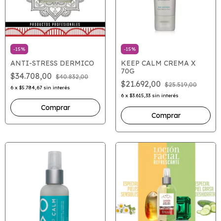
-
15
%
-
15
%
ANTI-STRESS DERMICO
KEEP CALM CREMA X
70G
$34.708,00
$40.832,00
$21.692,00
$25.519,00
6
x
$5.784,67
sin interés
6
x
$3.615,33
sin interés
Comprar