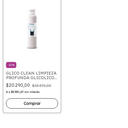
-
15
%
GLICO CLEAN LIMPIEZA
PROFUNDA GLICOLICO
10% X 120
$20.290,00
$23.870,00
6
x
$3.381,67
sin interés