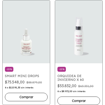
-
15
%
-
15
%
SMART MINI DROPS
ORQUIDEA DE
INVIERNO X 60
$75.548,00
$88.879,00
$53.832,00
$63.331,00
6
x
$12.591,33
sin interés
6
x
$8.972,00
sin interés
Comprar