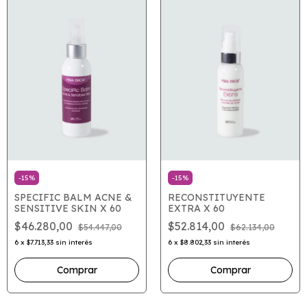
-
15
%
-
15
%
SPECIFIC BALM ACNE &
RECONSTITUYENTE
SENSITIVE SKIN X 60
EXTRA X 60
$46.280,00
$52.814,00
$54.447,00
$62.134,00
6
x
$7.713,33
sin interés
6
x
$8.802,33
sin interés