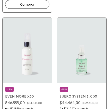
-
15
%
-
15
%
EVEN MORE X60
SUERO SYSTEM 1 X 30
$46.335,00
$44.464,00
$54.511,00
$52.310,00
6
x
$7.722,50
sin interés
6
x
$7.410,67
sin interés