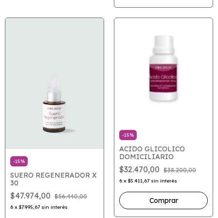
-
15
%
ACIDO GLICOLICO
DOMICILIARIO
-
15
%
$32.470,00
$38.200,00
SUERO REGENERADOR X
6
x
$5.411,67
sin interés
30
$47.974,00
$56.440,00
6
x
$7.995,67
sin interés