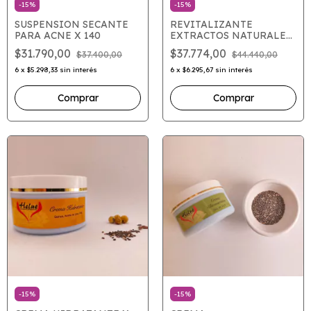
-
15
%
-
15
%
SUSPENSION SECANTE
REVITALIZANTE
PARA ACNE X 140
EXTRACTOS NATURALES
X 100
$31.790,00
$37.774,00
$37.400,00
$44.440,00
6
x
$5.298,33
sin interés
6
x
$6.295,67
sin interés
-
15
%
-
15
%