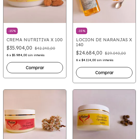
-
15
%
-
15
%
CREMA NUTRITIVA X 100
LOCION DE NARANJAS X
140
$35.904,00
$42.240,00
$24.684,00
$29.040,00
6
x
$5.984,00
sin interés
6
x
$4.114,00
sin interés