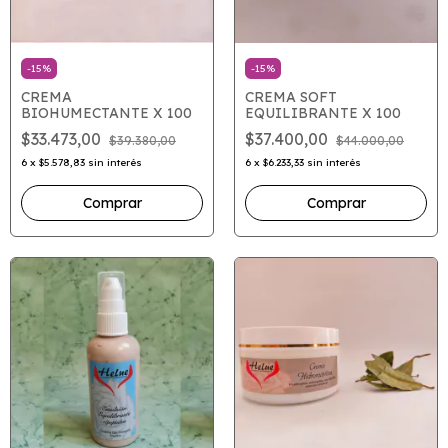
-
15
%
-
15
%
CREMA
CREMA SOFT
BIOHUMECTANTE X 100
EQUILIBRANTE X 100
$33.473,00
$37.400,00
$39.380,00
$44.000,00
6
x
$5.578,83
sin interés
6
x
$6.233,33
sin interés