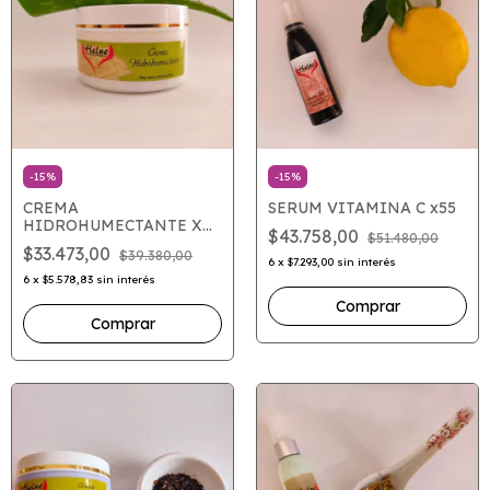
-
15
%
-
15
%
CREMA
SERUM VITAMINA C x55
HIDROHUMECTANTE X
$43.758,00
$51.480,00
100
$33.473,00
$39.380,00
6
x
$7.293,00
sin interés
6
x
$5.578,83
sin interés