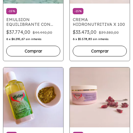
-
15
%
-
15
%
EMULSION
CREMA
EQUILIBRANTE CON
HIDRONUTRITIVA X 100
PEPTIDOS X 100
$37.774,00
$33.473,00
$44.440,00
$39.380,00
6
x
$6.295,67
sin interés
6
x
$5.578,83
sin interés