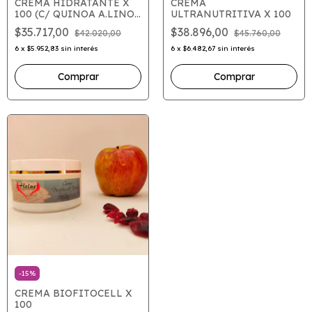
CREMA HIDRATANTE X
CREMA
100 (C/ QUINOA A.LINO
ULTRANUTRITIVA X 100
CHIA)
$35.717,00
$38.896,00
$42.020,00
$45.760,00
6
x
$5.952,83
sin interés
6
x
$6.482,67
sin interés
-
15
%
CREMA BIOFITOCELL X
100