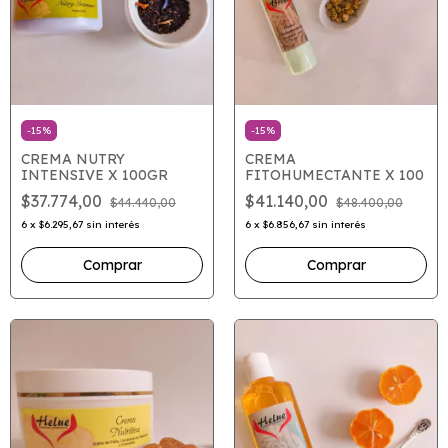
-
15
%
-
15
%
CREMA NUTRY
CREMA
INTENSIVE X 100GR
FITOHUMECTANTE X 100
$37.774,00
$41.140,00
$44.440,00
$48.400,00
6
x
$6.295,67
sin interés
6
x
$6.856,67
sin interés