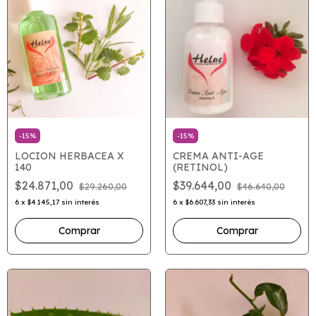
-
15
%
-
15
%
LOCION HERBACEA X
CREMA ANTI-AGE
140
(RETINOL)
$24.871,00
$39.644,00
$29.260,00
$46.640,00
6
x
$4.145,17
sin interés
6
x
$6.607,33
sin interés