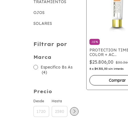
TRATAMIENTOS
OJOS
SOLARES
-
15
%
Filtrar por
PROTECTION TIME
COLOR + AC
Marca
HIALURONICO X 4
$25.806,00
$30.36
Especifico Bs As
6
x
$4.301,00
sin interés
(4)
Precio
Desde
Hasta