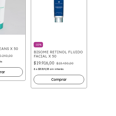
-
15
%
EANS X 50
BISOME RETINOL FLUIDO
0.240,00
FACIAL X 50
és
$19.916,00
$23.430,00
6
x
$3.319,33
sin interés