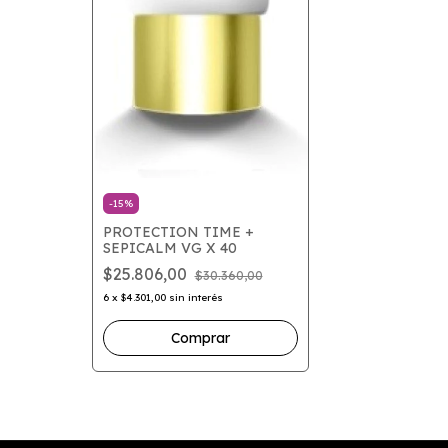
-
15
%
PROTECTION TIME +
SEPICALM VG X 40
$25.806,00
$30.360,00
6
x
$4.301,00
sin interés