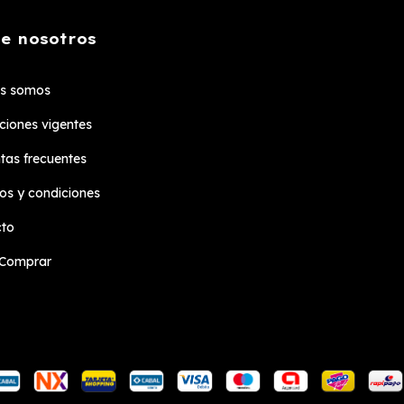
e nosotros
es somos
iones vigentes
tas frecuentes
os y condiciones
cto
Comprar