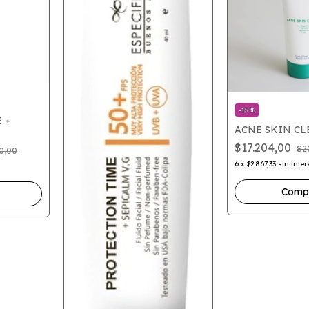
-
15
%
 +
ACNE SKIN CL
0
$17.204,00
$2
0,00
6
x
$2.867,33
sin inter