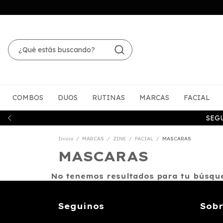
COMBOS
DUOS
RUTINAS
MARCAS
FACIAL
SEG
Inicio
/
MARCAS
/
ZINE
/
FACIAL
/
MASCARAS
MASCARAS
No tenemos resultados para tu búsqued
Seguinos
Sobr