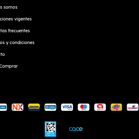
es somos
iones vigentes
tas frecuentes
os y condiciones
cto
Comprar