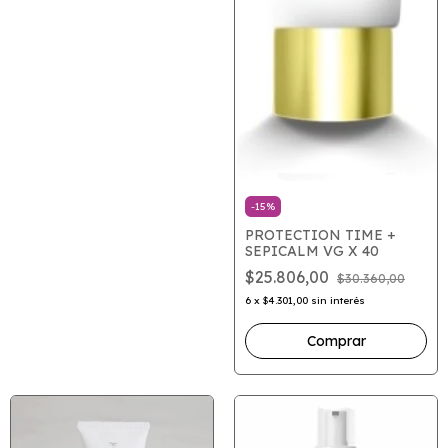
-
15
%
PROTECTION TIME +
SEPICALM VG X 40
$25.806,00
$30.360,00
6
x
$4.301,00
sin interés