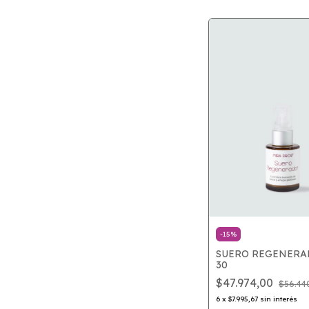
-
15
%
SUERO REGENERA
30
$47.974,00
$56.44
6
x
$7.995,67
sin interés