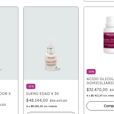
-
15
%
ACIDO GLICOL
DOMICILIARI
-
15
%
$32.470,00
$3
DOR X
SUERO EDAD X 30
6
x
$5.411,67
sin inte
$48.144,00
$56.639,00
0,00
6
x
$8.024,00
sin interés