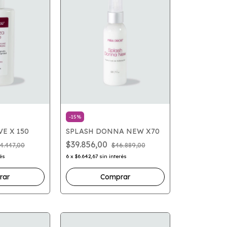
-
15
%
E X 150
SPLASH DONNA NEW X70
$39.856,00
4.447,00
$46.889,00
rés
6
x
$6.642,67
sin interés