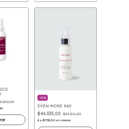
ICO
O
-
15
%
8.200,00
EVEN MORE X60
rés
$46.335,00
$54.511,00
6
x
$7.722,50
sin interés