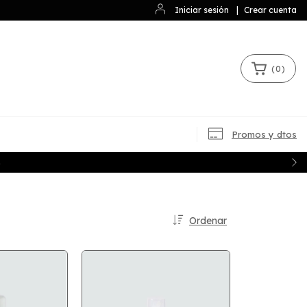
Iniciar sesión
|
Crear cuenta
(
0
)
Promos y dtos
S
Ordenar