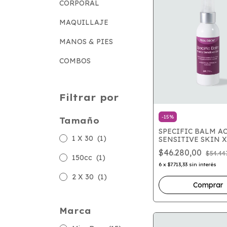
CORPORAL
MAQUILLAJE
MANOS & PIES
COMBOS
Filtrar por
-
15
%
Tamaño
SPECIFIC BALM A
1 X 30
(1)
SENSITIVE SKIN X
$46.280,00
$54.44
150cc
(1)
6
x
$7.713,33
sin interés
2 X 30
(1)
Marca