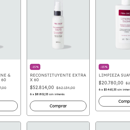
-
15
%
-
15
%
CNE &
RECONSTITUYENTE EXTRA
LIMPIEZA SUAV
 60
X 60
$20.780,00
$2
$52.814,00
7,00
$62.134,00
6
x
$3.463,33
sin inte
6
x
$8.802,33
sin interés