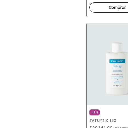
-
15
%
TATUYI X 150
$29.141,00