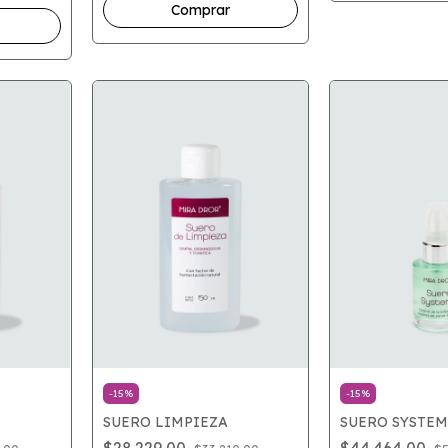
-
15
%
-
15
%
SUERO LIMPIEZA
SUERO SYSTEM 
$28.229,00
$44.464,00