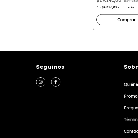
$34.283
6
x
$4.856,83
sin interés
Seguinos
Sobr
Quién
Promoc
Pregun
Términ
Conta