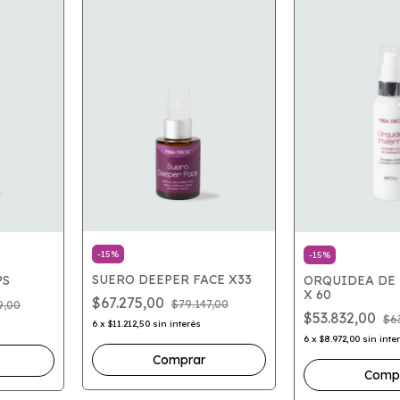
-
15
%
-
15
%
SUERO DEEPER FACE X33
PS
ORQUIDEA DE
X 60
$67.275,00
$79.147,00
9,00
$53.832,00
$6
6
x
$11.212,50
sin interés
6
x
$8.972,00
sin inte