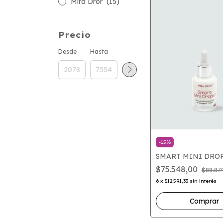
Mira Dror
(15)
Precio
Desde
Hasta
-
15
%
SMART MINI DRO
$75.548,00
$88.87
6
x
$12.591,33
sin interés
Comprar