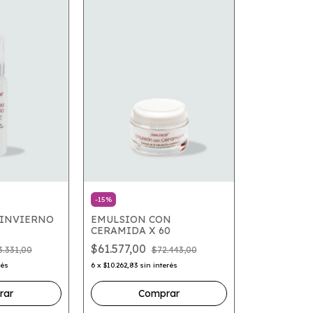
-
15
%
 INVIERNO
EMULSION CON
CERAMIDA X 60
$61.577,00
3.331,00
$72.443,00
rés
6
x
$10.262,83
sin interés