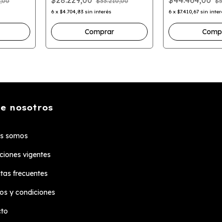
,00
$33.210,00
$5
6
x
$4.704,83
sin interés
6
x
$7.410,67
sin inte
Comprar
e nosotros
es somos
iones vigentes
tas frecuentes
os y condiciones
cto