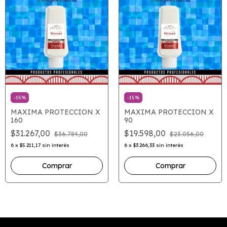
-
15
%
-
15
%
MAXIMA PROTECCION X
MAXIMA PROTECCION X
160
90
$31.267,00
$19.598,00
$36.784,00
$23.056,00
6
x
$5.211,17
sin interés
6
x
$3.266,33
sin interés