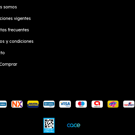
es somos
iones vigentes
tas frecuentes
os y condiciones
cto
Comprar