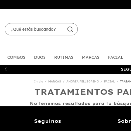
COMBOS
DUOS
RUTINAS
MARCAS
FACIAL
SEG
Inicio
/
MARCAS
/
ANDREA PELLEGRINO
/
FACIAL
/
TRATA
TRATAMIENTOS PA
No tenemos resultados para tu búsqued
Seguinos
Sobr