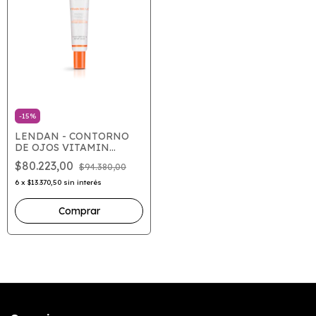
-
15
%
LENDAN - CONTORNO
DE OJOS VITAMIN
FORZA C X15ML
$80.223,00
$94.380,00
6
x
$13.370,50
sin interés