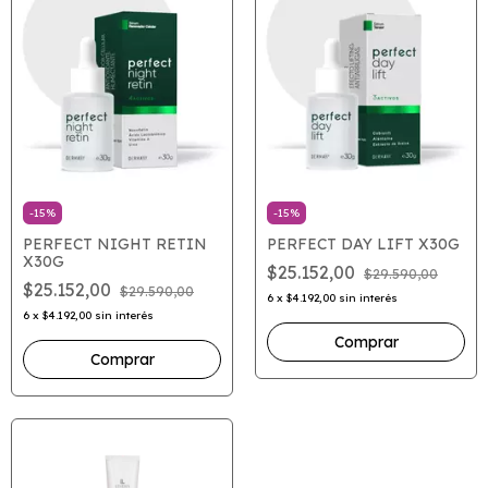
-
15
%
-
15
%
PERFECT NIGHT RETIN
PERFECT DAY LIFT X30G
X30G
$25.152,00
$29.590,00
$25.152,00
$29.590,00
6
x
$4.192,00
sin interés
6
x
$4.192,00
sin interés