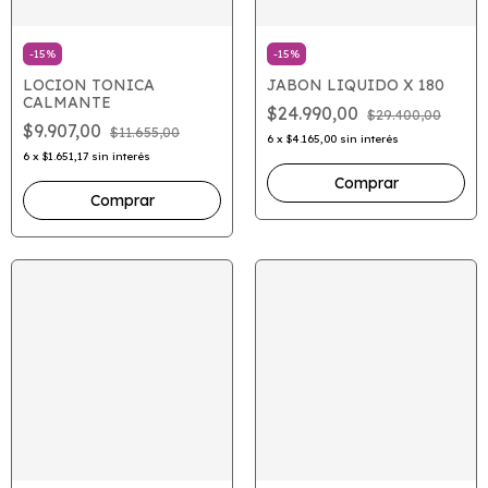
-
15
%
-
15
%
LOCION TONICA
JABON LIQUIDO X 180
CALMANTE
$24.990,00
$29.400,00
$9.907,00
$11.655,00
6
x
$4.165,00
sin interés
6
x
$1.651,17
sin interés
Comprar