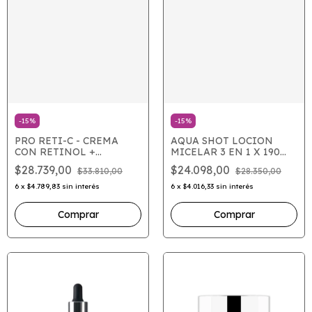
-
15
%
-
15
%
PRO RETI-C - CREMA
AQUA SHOT LOCION
CON RETINOL +
MICELAR 3 EN 1 X 190
VITAMINA C
ML
$28.739,00
$24.098,00
$33.810,00
$28.350,00
6
x
$4.789,83
sin interés
6
x
$4.016,33
sin interés