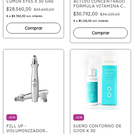
LUMIN EYES X 30 GRS
ACTIVO CONCENTRADO
FORMULA VITAMINA C
$28.560,00
$33.600,00
COMPLEX X 30 ML
$30.792,00
$36.225,00
6
x
$4.760,00
sin interés
6
x
$5.132,00
sin interés
-
15
%
-
15
%
FILL UP -
SUERO CONTORNO DE
VOLUMINIZADOR
OJOS X 30