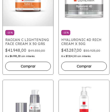
-
15
%
-
15
%
RADIAN C LIGHTENING
HYALURONIC 4D RICH
FACE CREAM X 50 GRS
CREAM X 50G
$41.948,00
$43.287,00
$49.350,00
$50.925,00
6
x
$6.991,33
sin interés
6
x
$7.214,50
sin interés