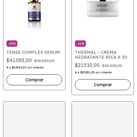
-
15
%
-
15
%
TENSE COMPLEX SERUM
THERMAL - CREMA
HIDRATANTE RICA X 50
$41.055,00
$48.300,00
$21.510,00
$25.305,00
6
x
$6.842,50
sin interés
6
x
$3.585,00
sin interés