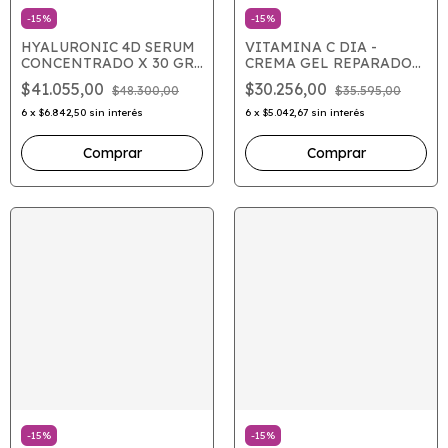
-
15
%
-
15
%
HYALURONIC 4D SERUM
VITAMINA C DIA -
CONCENTRADO X 30 GRS
CREMA GEL REPARADOR
(S)
X 75
$41.055,00
$30.256,00
$48.300,00
$35.595,00
6
x
$6.842,50
sin interés
6
x
$5.042,67
sin interés
-
15
%
-
15
%