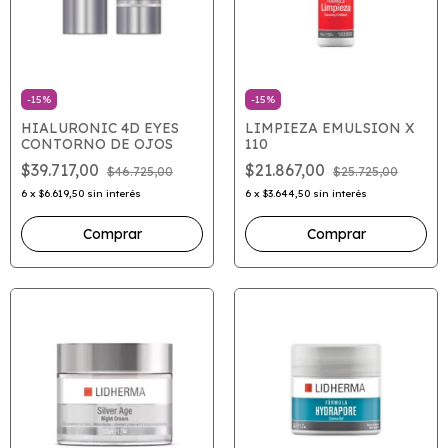
-
15
%
-
15
%
HIALURONIC 4D EYES
LIMPIEZA EMULSION X
CONTORNO DE OJOS
110
$39.717,00
$21.867,00
$46.725,00
$25.725,00
6
x
$6.619,50
sin interés
6
x
$3.644,50
sin interés