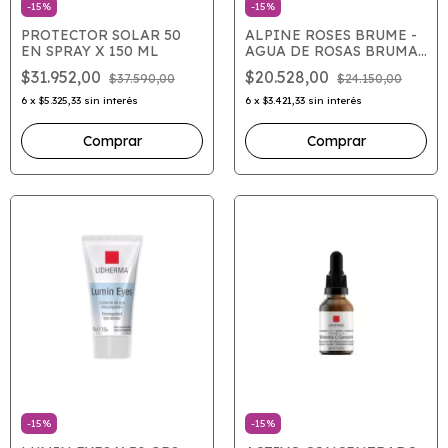
-
15
%
-
15
%
PROTECTOR SOLAR 50
ALPINE ROSES BRUME -
EN SPRAY X 150 ML
AGUA DE ROSAS BRUMA
ANTI-EDAD X 100 ML
$31.952,00
$20.528,00
$37.590,00
$24.150,00
6
x
$5.325,33
sin interés
6
x
$3.421,33
sin interés
-
15
%
-
15
%