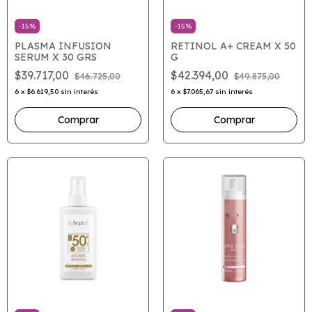
-
15
%
-
15
%
PLASMA INFUSION
RETINOL A+ CREAM X 50
SERUM X 30 GRS
G
$39.717,00
$42.394,00
$46.725,00
$49.875,00
6
x
$6.619,50
sin interés
6
x
$7.065,67
sin interés