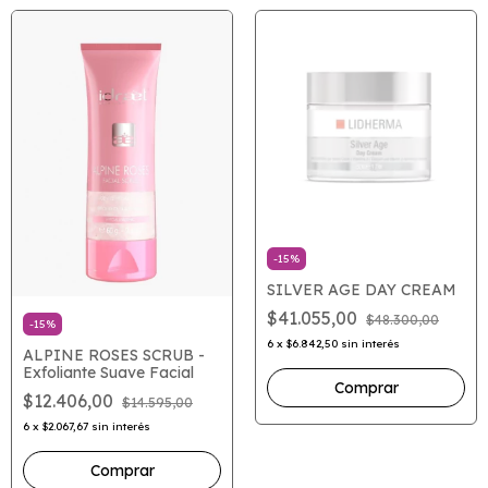
-
15
%
SILVER AGE DAY CREAM
$41.055,00
$48.300,00
-
15
%
6
x
$6.842,50
sin interés
ALPINE ROSES SCRUB -
Exfoliante Suave Facial
$12.406,00
$14.595,00
6
x
$2.067,67
sin interés