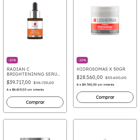
-
15
%
-
15
%
RADIAN C
HIDROSOMAS X 50GR
BRIGHTENINNG SERUM
$28.560,00
$33.600,00
X 30 GRS
$39.717,00
$46.725,00
6
x
$4.760,00
sin interés
6
x
$6.619,50
sin interés