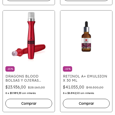
-
15
%
-
15
%
DRAGONS BLOOD
RETINOL A+ EMULSION
BOLSAS Y OJERAS
X 30 ML
SERUM X 15
$23.936,00
$41.055,00
$28.160,00
$48.300,00
6
x
$3.989,33
sin interés
6
x
$6.842,50
sin interés