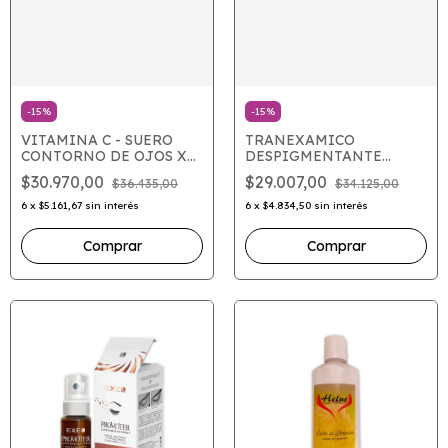
-
15
%
-
15
%
VITAMINA C - SUERO
TRANEXAMICO
CONTORNO DE OJOS X
DESPIGMENTANTE
15
FORMULA X 50
$30.970,00
$29.007,00
$36.435,00
$34.125,00
6
x
$5.161,67
sin interés
6
x
$4.834,50
sin interés