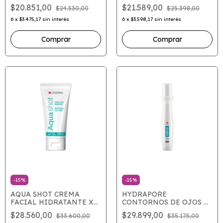
LABIAL X 15
$20.851,00
$21.589,00
$24.530,00
$25.398,00
6
x
$3.475,17
sin interés
6
x
$3.598,17
sin interés
-
15
%
-
15
%
AQUA SHOT CREMA
HYDRAPORE
FACIAL HIDRATANTE X
CONTORNOS DE OJOS X
50GR
15 GRS
$28.560,00
$29.899,00
$33.600,00
$35.175,00