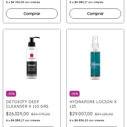
6
x
$4.760,00
sin interés
6
x
$4.983,17
sin interés
-
15
%
-
15
%
DETOXIFY DEEP
HYDRAPORE LOCION X
CLEANSER X 110 GRS
125
$26.329,00
$29.007,00
$30.975,00
$34.125,00
6
x
$4.388,17
sin interés
6
x
$4.834,50
sin interés