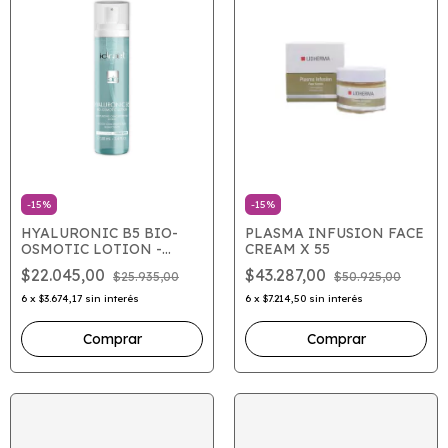
-
15
%
-
15
%
HYALURONIC B5 BIO-
PLASMA INFUSION FACE
OSMOTIC LOTION -
CREAM X 55
Locion OsmoProtectora
$22.045,00
$43.287,00
$25.935,00
$50.925,00
6
x
$3.674,17
sin interés
6
x
$7.214,50
sin interés