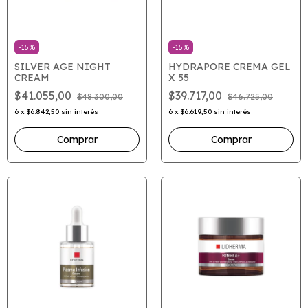
-
15
%
-
15
%
SILVER AGE NIGHT
HYDRAPORE CREMA GEL
CREAM
X 55
$41.055,00
$39.717,00
$48.300,00
$46.725,00
6
x
$6.842,50
sin interés
6
x
$6.619,50
sin interés