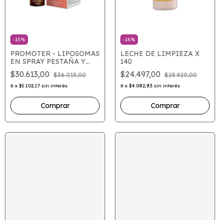
-
15
%
-
15
%
PROMOTER - LIPOSOMAS
LECHE DE LIMPIEZA X
EN SPRAY PESTAÑA Y
140
CEJAS X 15
$30.613,00
$24.497,00
$36.015,00
$28.820,00
6
x
$5.102,17
sin interés
6
x
$4.082,83
sin interés