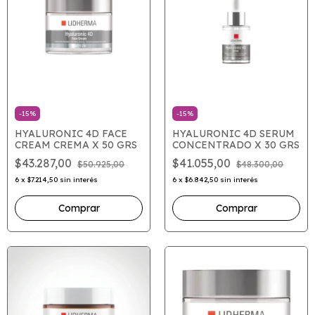
-
15
%
-
15
%
HYALURONIC 4D FACE
HYALURONIC 4D SERUM
CREAM CREMA X 50 GRS
CONCENTRADO X 30 GRS
$43.287,00
$41.055,00
$50.925,00
$48.300,00
6
x
$7.214,50
sin interés
6
x
$6.842,50
sin interés