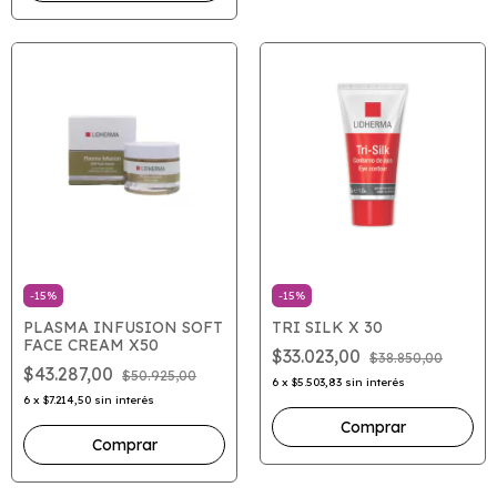
-
15
%
-
15
%
PLASMA INFUSION SOFT
TRI SILK X 30
FACE CREAM X50
$33.023,00
$38.850,00
$43.287,00
$50.925,00
6
x
$5.503,83
sin interés
6
x
$7.214,50
sin interés