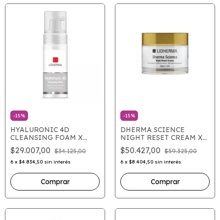
-
15
%
-
15
%
HYALURONIC 4D
DHERMA SCIENCE
CLEANSING FOAM X
NIGHT RESET CREAM X
145ML
50 GRS
$29.007,00
$50.427,00
$34.125,00
$59.325,00
6
x
$4.834,50
sin interés
6
x
$8.404,50
sin interés