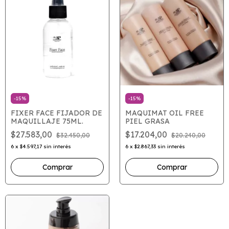
-
15
%
-
15
%
FIXER FACE FIJADOR DE
MAQUIMAT OIL FREE
MAQUILLAJE 75ML.
PIEL GRASA
$27.583,00
$17.204,00
$32.450,00
$20.240,00
6
x
$4.597,17
sin interés
6
x
$2.867,33
sin interés
Comprar