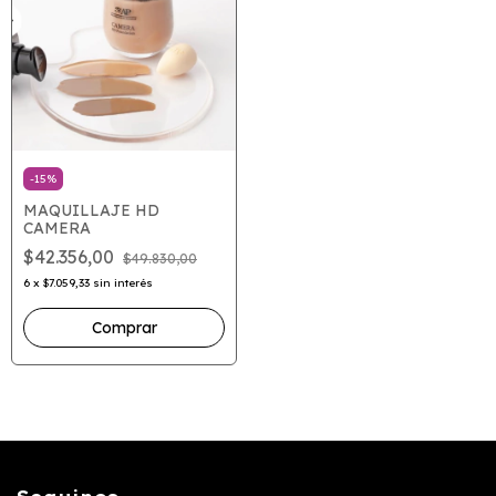
-
15
%
MAQUILLAJE HD
CAMERA
$42.356,00
$49.830,00
6
x
$7.059,33
sin interés
Comprar