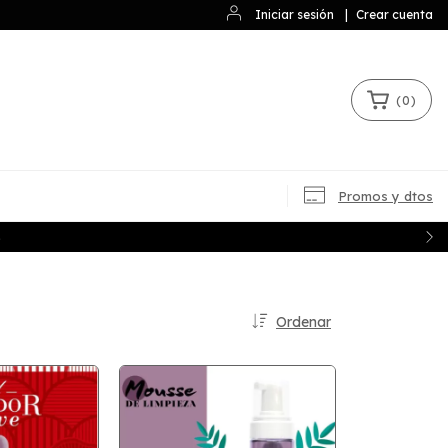
Iniciar sesión
|
Crear cuenta
(
0
)
Promos y dtos
S
Ordenar