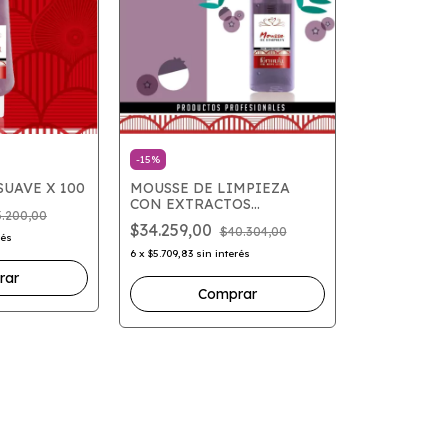
-
15
%
SUAVE X 100
MOUSSE DE LIMPIEZA
CON EXTRACTOS
3.200,00
FRUTALES X 160
$34.259,00
$40.304,00
rés
6
x
$5.709,83
sin interés