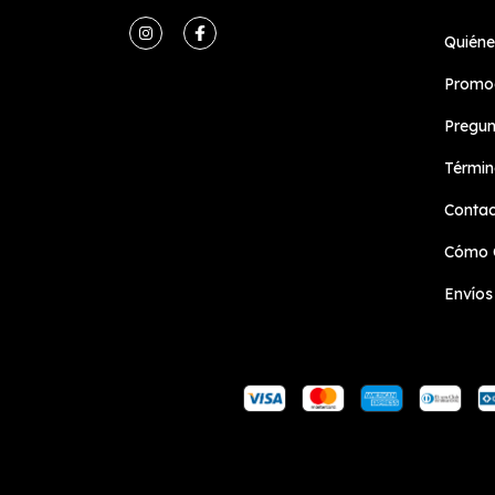
Quién
Promoc
Pregun
Términ
Conta
Cómo 
Envíos