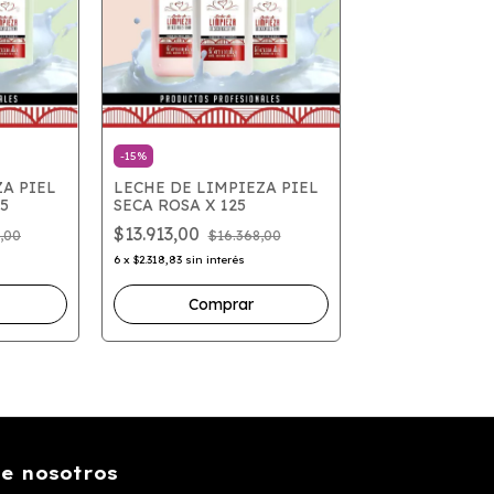
-
15
%
ZA PIEL
LECHE DE LIMPIEZA PIEL
5
SECA ROSA X 125
$13.913,00
,00
$16.368,00
6
x
$2.318,83
sin interés
e nosotros