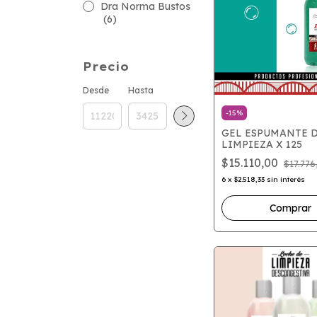
Dra Norma Bustos
(6)
Precio
Desde
Hasta
-
15
%
GEL ESPUMANTE 
LIMPIEZA X 125
$15.110,00
$17.776
6
x
$2.518,33
sin interés