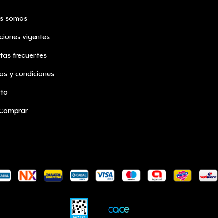
es somos
iones vigentes
tas frecuentes
os y condiciones
cto
Comprar