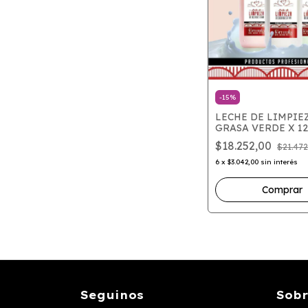
-
15
%
LECHE DE LIMPIE
GRASA VERDE X 12
$18.252,00
$21.472
6
x
$3.042,00
sin interés
Seguinos
Sobr