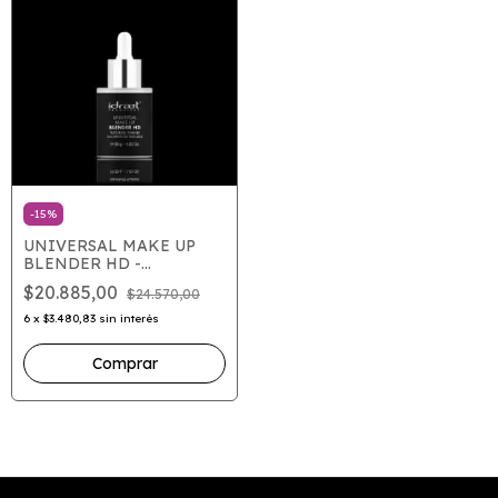
-
15
%
UNIVERSAL MAKE UP
BLENDER HD -
DILUYENTE HD X 15
$20.885,00
$24.570,00
6
x
$3.480,83
sin interés