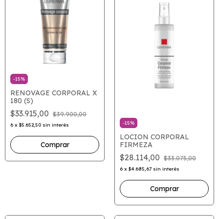
-
15
%
RENOVAGE CORPORAL X
180 (S)
$33.915,00
$39.900,00
-
15
%
6
x
$5.652,50
sin interés
LOCION CORPORAL
FIRMEZA
$28.114,00
$33.075,00
6
x
$4.685,67
sin interés