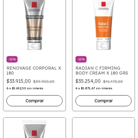
-
15
%
-
15
%
RENOVAGE CORPORAL X
RADIAN C FIRMING
180
BODY CREAM X 180 GRS
$33.915,00
$35.254,00
$39.900,00
$41.475,00
6
x
$5.652,50
sin interés
6
x
$5.875,67
sin interés