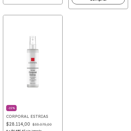
-
15
%
CORPORAL ESTRIAS
$28.114,00
$33.075,00
6
x
$4.685,67
sin interés