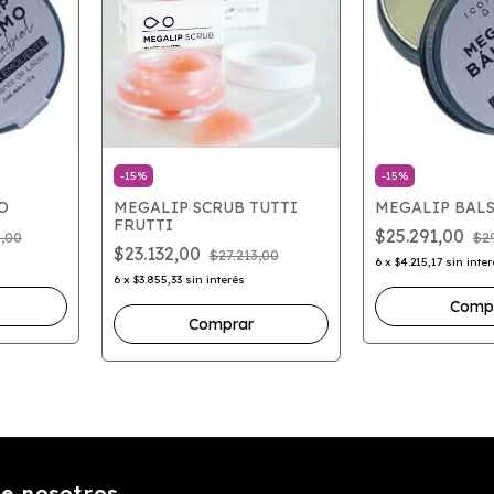
-
15
%
-
15
%
O
MEGALIP SCRUB TUTTI
MEGALIP BALS
FRUTTI
$25.291,00
4,00
$2
$23.132,00
$27.213,00
6
x
$4.215,17
sin inte
6
x
$3.855,33
sin interés
e nosotros