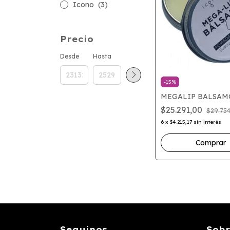
Icono
(3)
Precio
Desde
Hasta
-
15
%
MEGALIP BALSAM
$25.291,00
$29.75
6
x
$4.215,17
sin interés
Seguinos
Sobr