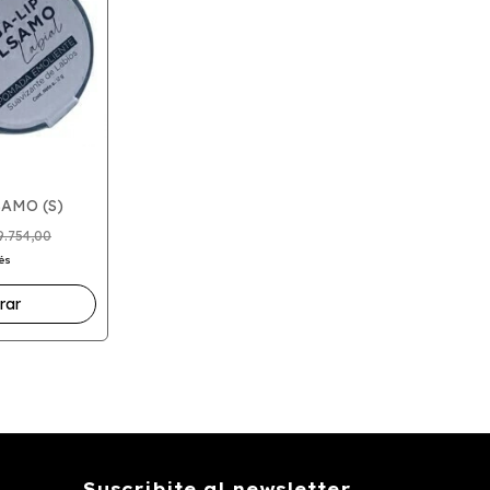
AMO (S)
9.754,00
rés
Suscribite al newsletter