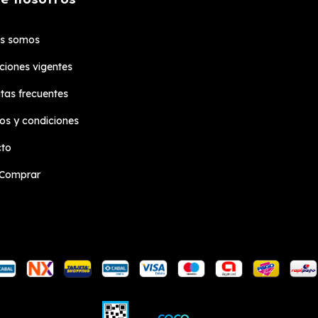
es somos
iones vigentes
tas frecuentes
os y condiciones
cto
Comprar