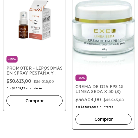
-
15
%
PROMOTER - LIPOSOMAS
EN SPRAY PESTAÑA Y
CEJAS X 15 (S)
-
15
%
$30.613,00
$36.015,00
CREMA DE DIA FPS 15
6
x
$5.102,17
sin interés
LINEA SEDA X 50 (S)
$36.504,00
$42.945,00
6
x
$6.084,00
sin interés