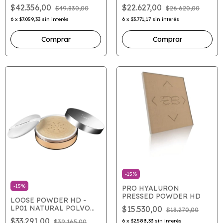
NEGRO (EN GEL)
$22.627,00
$42.356,00
$26.620,00
$49.830,00
6
x
$3.771,17
sin interés
6
x
$7.059,33
sin interés
Comprar
-
15
%
-
15
%
PRO HYALURON
PRESSED POWDER HD
LOOSE POWDER HD -
LP01 NATURAL POLVO
$15.530,00
$18.270,00
VOLATIL
$33.291,00
6
x
$2.588,33
sin interés
$39.165,00