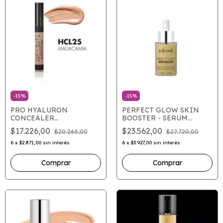
-
15
%
-
15
%
PRO HYALURON
PERFECT GLOW SKIN
CONCEALER
BOOSTER - SERUM
LIGTHWIGTH HD
ILUMINADOR
$17.226,00
$23.562,00
$20.265,00
$27.720,00
6
x
$2.871,00
sin interés
6
x
$3.927,00
sin interés
Comprar