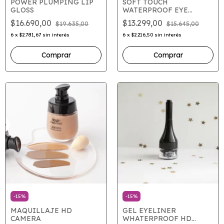
POWER PLUMPING LIP
SOFT TOUCH
GLOSS
WATERPROOF EYE
PENCIL - 10 BLACK 1.2
$16.690,00
$13.299,00
$19.635,00
$15.645,00
GR
6
x
$2.781,67
sin interés
6
x
$2.216,50
sin interés
Comprar
-
15
%
-
15
%
GEL EYELINER
MAQUILLAJE HD
WHATERPROOF HD
CAMERA