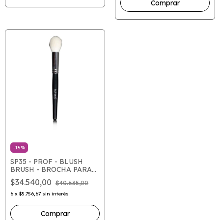
Comprar
-
15
%
SP35 - PROF - BLUSH
BRUSH - BROCHA PARA
RUBOR
$34.540,00
$40.635,00
6
x
$5.756,67
sin interés