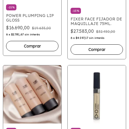
-
15
%
-
15
%
POWER PLUMPING LIP
FIXER FACE FIJADOR DE
GLOSS
MAQUILLAJE 75ML.
$16.690,00
$19.635,00
$27.583,00
$32.450,00
6
x
$2.781,67
sin interés
6
x
$4.597,17
sin interés
Comprar