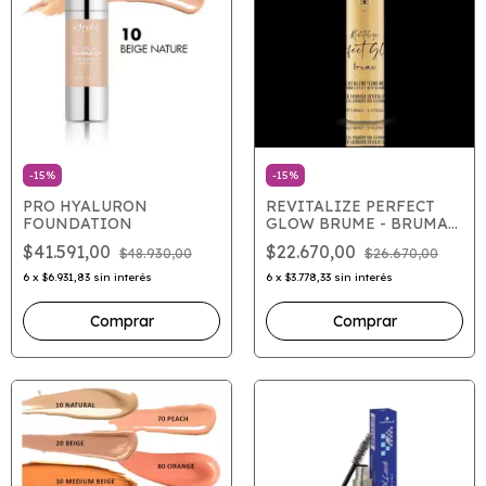
-
15
%
-
15
%
PRO HYALURON
REVITALIZE PERFECT
FOUNDATION
GLOW BRUME - BRUMA
FIJADORA
$41.591,00
$22.670,00
$48.930,00
$26.670,00
REVITALIZANTE
6
x
$6.931,83
sin interés
6
x
$3.778,33
sin interés
Comprar