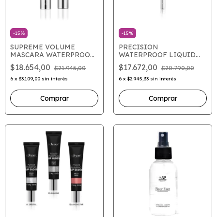
-
15
%
-
15
%
SUPREME VOLUME
PRECISION
MASCARA WATERPROOF
WATERPROOF LIQUID
- VMW10 RESISTENTE AL
EYELINER -
$18.654,00
$17.672,00
$21.945,00
$20.790,00
AGUA
DELINIADOR
6
x
$3.109,00
sin interés
6
x
$2.945,33
sin interés