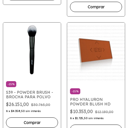
-
15
%
-
15
%
S39 - POWDER BRUSH -
BROCHA PARA POLVO
PRO HYALURON
POWDER BLUSH HD
$26.151,00
$30.765,00
$10.353,00
6
x
$4.358,50
sin interés
$12.180,00
6
x
$1.725,50
sin interés