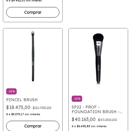
6
x
$4.462,50
sin interés
-
15
%
-
15
%
PINCEL BRUSH
SP22 - PROF -
$18.475,00
$21.735,00
FOUNDATION BRUSH -
6
x
$3.079,17
sin interés
BROCHA PARA BASE
$40.163,00
$47.250,00
Comprar
6
x
$6.693,83
sin interés