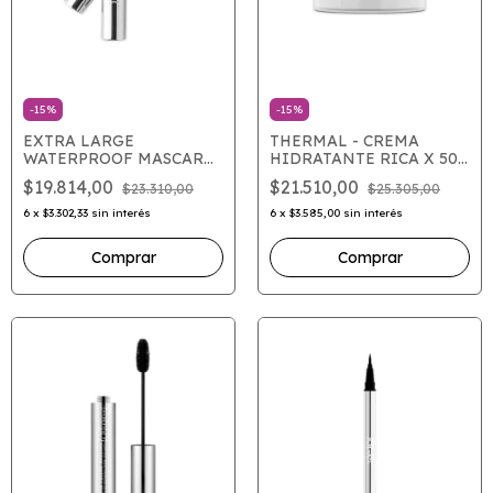
-
15
%
-
15
%
EXTRA LARGE
THERMAL - CREMA
WATERPROOF MASCARA
HIDRATANTE RICA X 50
- 10 BLACK 14.5 GRS
(S)
$19.814,00
$21.510,00
$23.310,00
$25.305,00
6
x
$3.302,33
sin interés
6
x
$3.585,00
sin interés