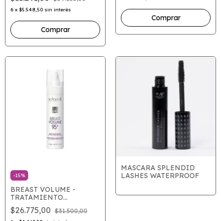
6
x
$5.548,50
sin interés
Comprar
MASCARA SPLENDID
LASHES WATERPROOF
-
15
%
BREAST VOLUME -
TRATAMIENTO
AUMENTO DE BUSTO X
$26.775,00
$31.500,00
100