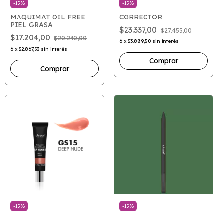
-
15
%
-
15
%
MAQUIMAT OIL FREE
CORRECTOR
PIEL GRASA
$23.337,00
$27.455,00
$17.204,00
$20.240,00
6
x
$3.889,50
sin interés
6
x
$2.867,33
sin interés
Comprar
Comprar
-
15
%
-
15
%