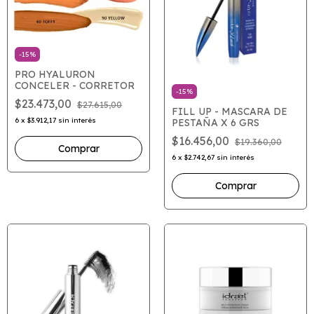
-
15
%
PRO HYALURON
CONCELER - CORRETOR
-
15
%
$23.473,00
$27.615,00
FILL UP - MASCARA DE
6
x
$3.912,17
sin interés
PESTAÑA X 6 GRS
$16.456,00
$19.360,00
Comprar
6
x
$2.742,67
sin interés