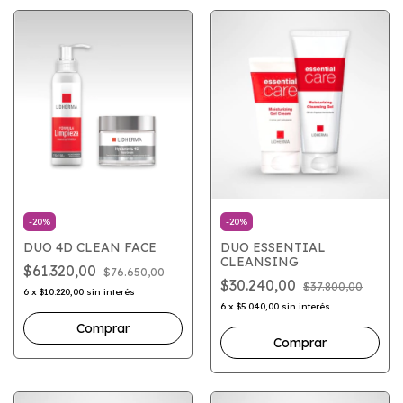
-
20
%
-
20
%
DUO 4D CLEAN FACE
DUO ESSENTIAL
CLEANSING
$61.320,00
$76.650,00
$30.240,00
$37.800,00
6
x
$10.220,00
sin interés
6
x
$5.040,00
sin interés