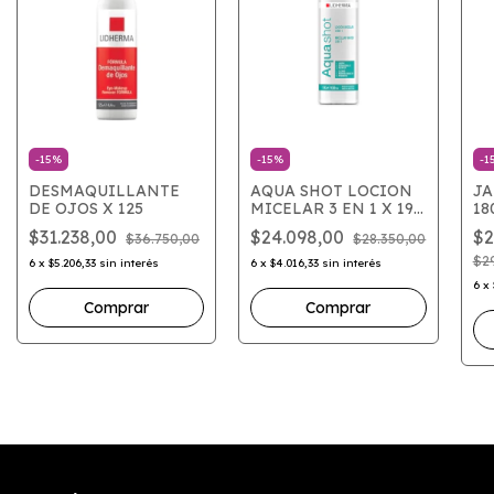
-
15
%
-
15
%
-
1
DESMAQUILLANTE
AQUA SHOT LOCION
JA
DE OJOS X 125
MICELAR 3 EN 1 X 190
18
ML
$31.238,00
$24.098,00
$2
$36.750,00
$28.350,00
$2
6
x
$5.206,33
sin interés
6
x
$4.016,33
sin interés
6
x