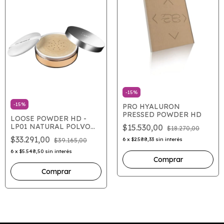
-
15
%
-
15
%
PRO HYALURON
PRESSED POWDER HD
LOOSE POWDER HD -
LP01 NATURAL POLVO
$15.530,00
$18.270,00
VOLATIL
$33.291,00
6
x
$2.588,33
sin interés
$39.165,00
6
x
$5.548,50
sin interés
Comprar