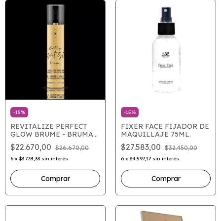
-
15
%
-
15
%
REVITALIZE PERFECT
FIXER FACE FIJADOR DE
GLOW BRUME - BRUMA
MAQUILLAJE 75ML.
FIJADORA
$22.670,00
$27.583,00
$26.670,00
$32.450,00
REVITALIZANTE
6
x
$3.778,33
sin interés
6
x
$4.597,17
sin interés