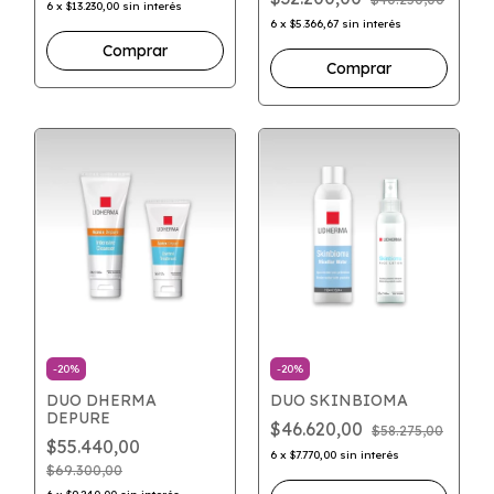
6
x
$13.230,00
sin interés
6
x
$5.366,67
sin interés
-
20
%
-
20
%
DUO DHERMA
DUO SKINBIOMA
DEPURE
$46.620,00
$58.275,00
$55.440,00
6
x
$7.770,00
sin interés
$69.300,00