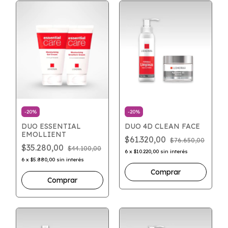
-
20
%
-
20
%
DUO ESSENTIAL
DUO 4D CLEAN FACE
EMOLLIENT
$61.320,00
$76.650,00
$35.280,00
$44.100,00
6
x
$10.220,00
sin interés
6
x
$5.880,00
sin interés