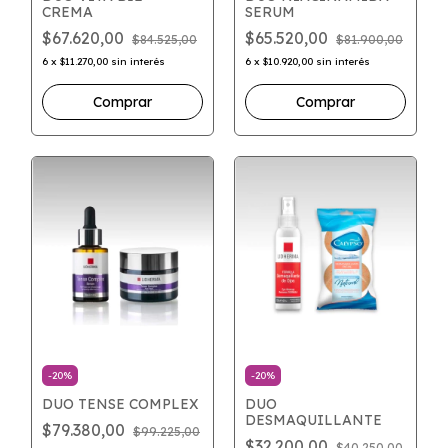
CREMA
SERUM
$67.620,00
$65.520,00
$84.525,00
$81.900,00
6
x
$11.270,00
sin interés
6
x
$10.920,00
sin interés
-
20
%
-
20
%
DUO TENSE COMPLEX
DUO
DESMAQUILLANTE
$79.380,00
$99.225,00
$32.200,00
$40.250,00