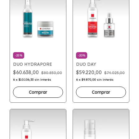
-
25
%
-
20
%
DUO HYDRAPORE
DUO DAY
$60.638,00
$59.220,00
$80.850,00
$74.025,00
6
x
$10.106,33
sin interés
6
x
$9.870,00
sin interés