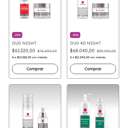
-
20
%
-
20
%
DUO NIGHT
DUO 4D NIGHT
$61.320,00
$68.040,00
$76.650,00
$85.050,00
6
x
$10.220,00
sin interés
6
x
$11.340,00
sin interés