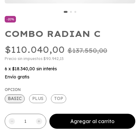
-
20
%
COMBO RADIAN C
$110.040,00
$137.550,00
Precio sin impuestos
$90.942,15
6
x
$18.340,00
sin interés
Envío gratis
OPCION
BASIC
PLUS
TOP