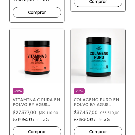
6
x
$9.240,00
sin interés
-
30
%
-
30
%
VITAMINA C PURA EN
COLAGENO PURO EN
POLVO BY AGUS
POLVO BY AGUS
DANDRI
DANDRI
$27.377,00
$37.457,00
$39.110,00
$53.510,00
6
x
$4.562,83
sin interés
6
x
$6.242,83
sin interés