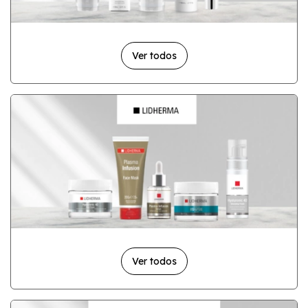
crónico.
Además, contiene un activo que combina todos los
beneficios del Ácido Hialurónico en sinergia con un silanol
que le permite actuar sobre los mecanismos de
Ver todos
hidratación, redensificación y elasticidad de la piel.
Ver todos