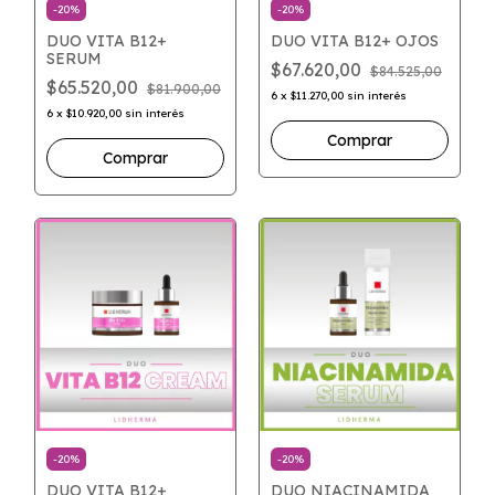
-
20
%
-
20
%
DUO VITA B12+
DUO VITA B12+ OJOS
SERUM
$67.620,00
$84.525,00
$65.520,00
$81.900,00
6
x
$11.270,00
sin interés
6
x
$10.920,00
sin interés
-
20
%
-
20
%
DUO VITA B12+
DUO NIACINAMIDA