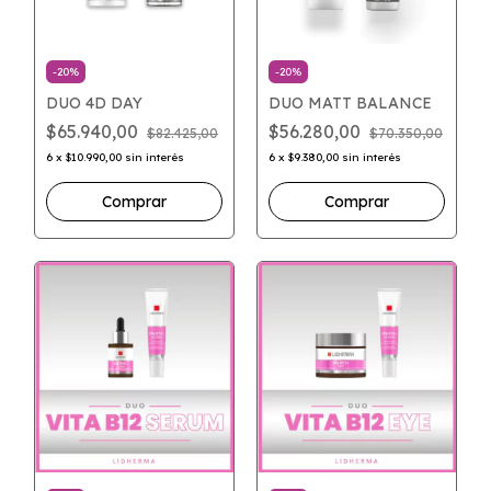
-
20
%
-
20
%
DUO 4D DAY
DUO MATT BALANCE
$65.940,00
$56.280,00
$82.425,00
$70.350,00
6
x
$10.990,00
sin interés
6
x
$9.380,00
sin interés