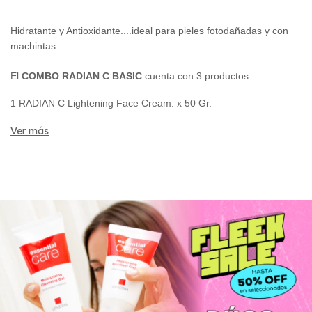
Hidratante y Antioxidante....ideal para pieles fotodañadas y con
machintas.
El
COMBO RADIAN C BASIC
cuenta con 3 productos:
1 RADIAN C Lightening Face Cream. x 50 Gr.
1 RADIAN C Brightening Serm. x 30 Gr. (New)
Ver más
1 RADIAN C Firming Body Cream. x 180 Gr.
Versión PLUS
+ Formula Limpieza x 110ml.
+ Protector Solar
Versión TOP
+ Dherma Science Night Reset Cream
Atencion!
Ante la falta de insumos, los laboratorios presentan faltantes