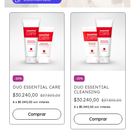
-
20
%
-
20
%
DUO ESSENTIAL CARE
DUO ESSENTIAL
CLEANSING
$30.240,00
$37.800,00
$30.240,00
$37.800,00
6
x
$5.040,00
sin interés
6
x
$5.040,00
sin interés