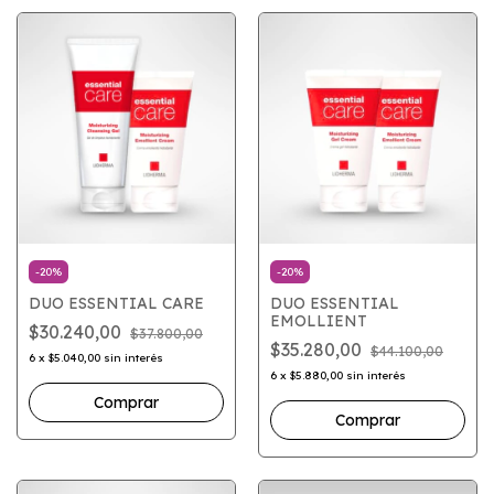
-
20
%
-
20
%
DUO ESSENTIAL CARE
DUO ESSENTIAL
EMOLLIENT
$30.240,00
$37.800,00
$35.280,00
$44.100,00
6
x
$5.040,00
sin interés
6
x
$5.880,00
sin interés