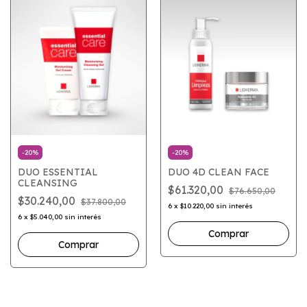
-
20
%
-
20
%
DUO ESSENTIAL
DUO 4D CLEAN FACE
CLEANSING
$61.320,00
$76.650,00
$30.240,00
$37.800,00
6
x
$10.220,00
sin interés
6
x
$5.040,00
sin interés